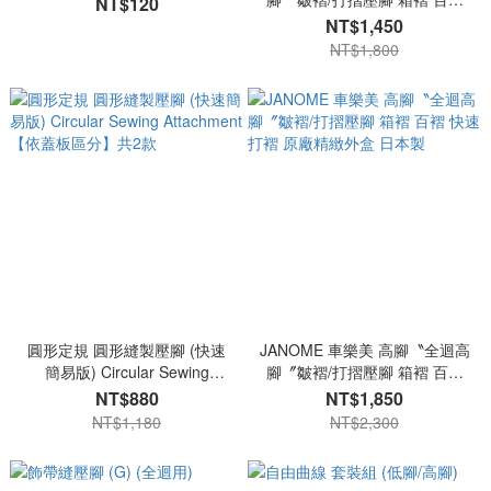
NT$120
快速打褶 原廠精緻外盒 日本製
NT$1,450
NT$1,800
圓形定規 圓形縫製壓腳 (快速
JANOME 車樂美 高腳〝全迴高
簡易版) Circular Sewing
腳〞皺褶/打摺壓腳 箱褶 百褶
Attachment 【依蓋板區分】共
快速打褶 原廠精緻外盒 日本製
NT$880
NT$1,850
2款
NT$1,180
NT$2,300