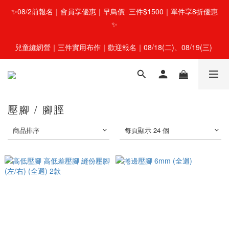
✨08/2前報名｜會員享優惠｜早鳥價  三件$1500｜單件享8折優惠
✨
兒童縫紉營｜三件實用布作｜歡迎報名｜08/18(二)、08/19(三) 
壓腳 / 腳脛
商品排序
每頁顯示 24 個