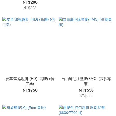
腳 09-030
NT$208
NT$328
皮革/滾輪壓腳 (HD) (高腳) (仿
自由縫毛線壓腳(FMC) (高腳專
工業)
用)
NT$750
NT$558
NT$620