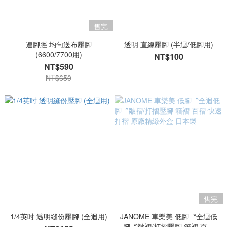
售完
連腳脛 均勻送布壓腳
透明 直線壓腳 (半迴/低腳用)
(6600/7700用)
NT$100
NT$590
NT$650
售完
1/4英吋 透明縫份壓腳 (全迴用)
JANOME 車樂美 低腳〝全迴低
腳〞皺褶/打摺壓腳 箱褶 百褶