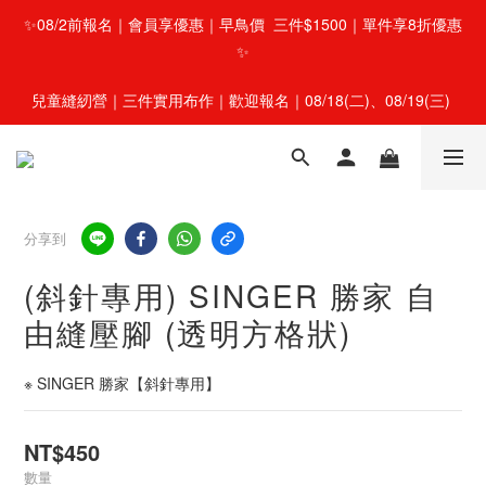
✨08/2前報名｜會員享優惠｜早鳥價  三件$1500｜單件享8折優惠
✨
兒童縫紉營｜三件實用布作｜歡迎報名｜08/18(二)、08/19(三) 
分享到
(斜針專用) SINGER 勝家 自
由縫壓腳 (透明方格狀)
※ SINGER 勝家【斜針專用】
NT$450
數量