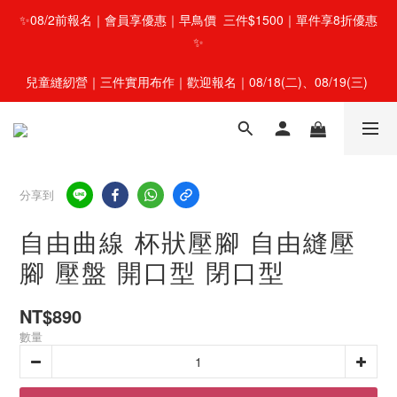
✨08/2前報名｜會員享優惠｜早鳥價  三件$1500｜單件享8折優惠
✨
兒童縫紉營｜三件實用布作｜歡迎報名｜08/18(二)、08/19(三) 
分享到
自由曲線 杯狀壓腳 自由縫壓
腳 壓盤 開口型 閉口型
NT$890
數量