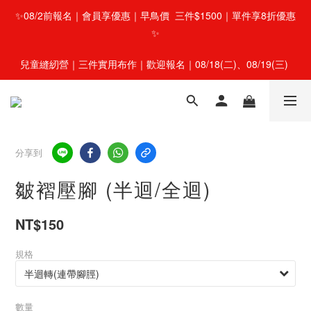
✨08/2前報名｜會員享優惠｜早鳥價  三件$1500｜單件享8折優惠
✨
兒童縫紉營｜三件實用布作｜歡迎報名｜08/18(二)、08/19(三) 
分享到
皺褶壓腳 (半迴/全迴)
NT$150
規格
數量