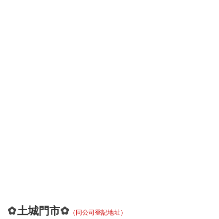
土城門市
✿
✿
（
同公司登記地址）