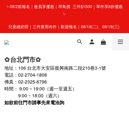
✨08/2前報名｜會員享優惠｜早鳥價  三件$1500｜單件享8折優惠
✨
兒童縫紉營｜三件實用布作｜歡迎報名｜08/18(二)、08/19(三) 
台北門市
✿
✿
地址：
106
台北市大安區復興南路二段210巷3-1號
電話
：
02-2704-1808
傳真
：02-2325-6796
時間
：
9:00 ~ 19
:00
（週一至週五）
9:00 ~ 18:00（週六）
如欲前往門市請事先來電洽詢