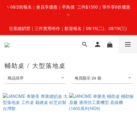
✨08/2前報名｜會員享優惠｜早鳥價  三件$1500｜單件享8折優惠
✨
兒童縫紉營｜三件實用布作｜歡迎報名｜08/18(二)、08/19(三) 
輔助桌 / 大型落地桌
商品排序
每頁顯示 24 個