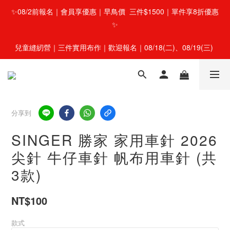
✨08/2前報名｜會員享優惠｜早鳥價  三件$1500｜單件享8折優惠
✨
兒童縫紉營｜三件實用布作｜歡迎報名｜08/18(二)、08/19(三) 
分享到
SINGER 勝家 家用車針 2026
尖針 牛仔車針 帆布用車針 (共
3款)
NT$100
款式