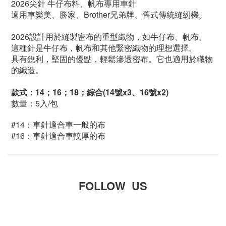
2026尖針 牛仔布料、帆布專用車針
適用車樂美、勝家、Brother兄弟牌、舊式傳統縫紉機
。
2026設計用於縫製密布的重型織物，如牛仔布
、帆布
。
這種針是牛仔布，帆布和其他緊密織物的理想選擇。
具有銳利，堅固的優點，輕鬆滲透密布。它也適用於織物
的織造。
款式：14；16；18；綜合(14
號x3
、16
號x2)
數量
：5入/包
#
14
：
車針適合車一般的布
#
16
：
車針適合車較厚的布
FOLLOW US