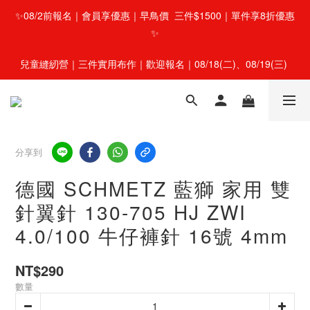
✨08/2前報名｜會員享優惠｜早鳥價  三件$1500｜單件享8折優惠
✨
兒童縫紉營｜三件實用布作｜歡迎報名｜08/18(二)、08/19(三) 
分享到
德國 SCHMETZ 藍獅 家用 雙
針翼針 130-705 HJ ZWI
4.0/100 牛仔褲針 16號 4mm
NT$290
數量