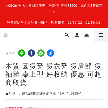
✨08/2前報名｜會員享優惠｜早鳥價  三件$1500｜單件享8折優惠
✨
兒童縫紉營｜三件實用布作｜歡迎報名｜08/18(二)、08/19(三) 
分享到
木質 圓燙凳 燙衣凳 燙肩部 燙
袖凳 桌上型 好收納 優惠 可超
商取貨
★注意！此商品超商取貨最多下單〝1座〞，謝謝^^