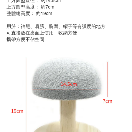
上方圓型
直徑
：
約14.5cm
上方圓型
高度
：
約7cm
整體總高度
：
約19cm
用於
：袖籠、肩膀、胸圍、帽子等有弧度的地方
可直接放在桌面上使用，收納方便
攜帶方便不佔空間