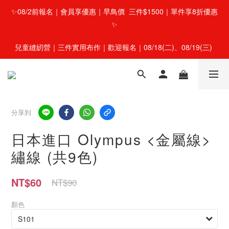
✨08/2前報名｜會員享優惠｜早鳥價  三件$1500｜單件享8折優惠
✨
兒童縫紉營｜三件實用布作｜歡迎報名｜08/18(二)、08/19(三) 
分享到
日本進口 Olympus <金屬線>
繡線 (共9色)
NT$60
NT$90
顏色