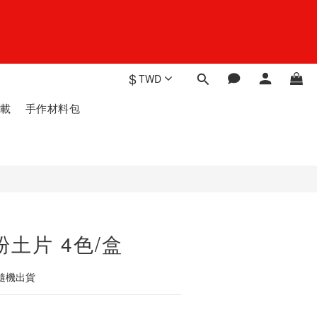
$
TWD
載
手作材料包
粉土片 4色/盒
隨機出貨