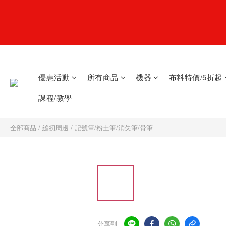
優惠活動
所有商品
機器
布料特價/5折起
課程/教學
全部商品
/
縫紉周邊
/
記號筆/粉土筆/消失筆/骨筆
分享到