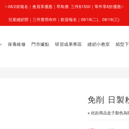
✨08/2前報名｜會員享優惠｜早鳥價  三件$1500｜單件享8折優惠✨
兒童縫紉營｜三件實用布作｜歡迎報名｜08/18(二)、08/19(三) 
保養維修
門市據點
研習成果專區
縫紉小教室
紙型下
免削 日製
※ 此款商品盒子顏色為