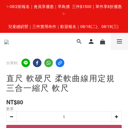
✨08/2前報名｜會員享優惠｜早鳥價  三件$1500｜單件享8折優惠
✨
兒童縫紉營｜三件實用布作｜歡迎報名｜08/18(二)、08/19(三) 
分享到
直尺 軟硬尺 柔軟曲線用定規
三合一縮尺 軟尺
NT$80
數量