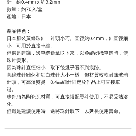
針
：
約
0.4mm x
約
3.2mm
數量：約70入/盒
產地
：日本
產品特色：
日本原裝黃綠珠針，針頭小巧。
直徑約0.4mm，針直徑細
小，可用於直接車縫。
但還是建議，邊車縫邊拿取下來，以免縫紉機車縫時，使
珠針變形。
因為珠針直徑細小，取下後幾乎看不到痕跡。
黃綠珠針雖然和紅白珠針大小一樣，但材質較軟耐熱玻璃
針頭，可高溫熨燙，
0.4
㎜細針固定於作品上可直接車
縫。
珠針頭為陶瓷瓦材質，可直接搭配燙斗使用，不易受熱溶
化。
但還是建議使用時，邊將珠針取下，以延長使用壽命。