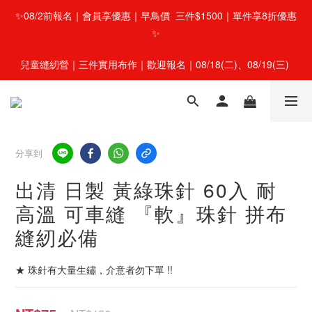
✨08/2前報名｜會員享優惠｜早鳥價  三件$1500｜單件享8折優惠
✨
兒童縫紉營｜三件實用布作｜歡迎報名｜08/18(二)、08/19(三) 
分享到
出清 日製 黃綠珠針 60入 耐
高溫 可車縫 『軟』珠針 拼布
縫紉必備
★ 珠針有大量生鏽，介意者勿下單 !!