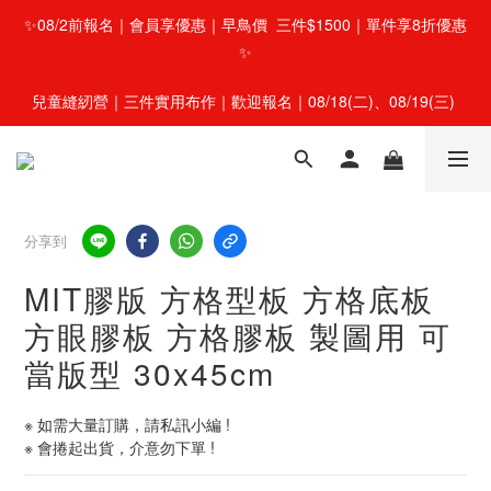
✨08/2前報名｜會員享優惠｜早鳥價  三件$1500｜單件享8折優惠
✨
兒童縫紉營｜三件實用布作｜歡迎報名｜08/18(二)、08/19(三) 
分享到
MIT膠版 方格型板 方格底板
方眼膠板 方格膠板 製圖用 可
當版型 30x45cm
※ 如需大量訂購，請私訊小編 !
※ 會捲起出貨，介意勿下單 !