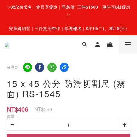
✨08/2前報名｜會員享優惠｜早鳥價  三件$1500｜單件享8折優惠
✨
兒童縫紉營｜三件實用布作｜歡迎報名｜08/18(二)、08/19(三) 
分享到
15 x 45 公分 防滑切割尺 (霧
面) RS-1545
NT$406
NT$580
數量