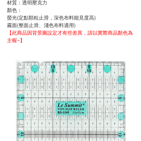
材質：透明壓克力
顏色：
螢光
(
定點顆粒止滑，深色布料能見度高
)
霧面
(
整面止滑、淺色布料適用
)
【此商品因
背景圖設定才有些差異，請以實際商品顏色為
主喔~
】