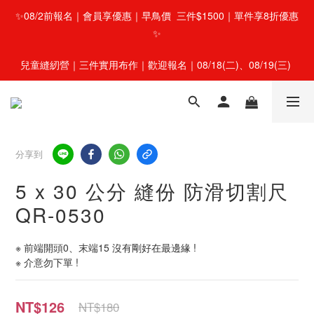
✨08/2前報名｜會員享優惠｜早鳥價  三件$1500｜單件享8折優惠
✨
兒童縫紉營｜三件實用布作｜歡迎報名｜08/18(二)、08/19(三) 
分享到
5 x 30 公分 縫份 防滑切割尺
QR-0530
※ 前端開頭0、末端15 沒有剛好在最邊緣 !
※ 介意勿下單 !
NT$126
NT$180