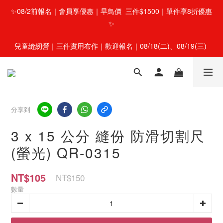
✨08/2前報名｜會員享優惠｜早鳥價  三件$1500｜單件享8折優惠
✨
兒童縫紉營｜三件實用布作｜歡迎報名｜08/18(二)、08/19(三) 
分享到
3 x 15 公分 縫份 防滑切割尺
(螢光) QR-0315
NT$105
NT$150
數量