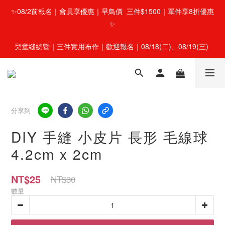
✨08/2前報名｜會員享優惠｜早鳥價  三件$1500｜單件享8折優惠
✨
兒童縫紉營｜三件實用布作｜歡迎報名｜08/18(二)、08/19(三) 
分享到
DIY 手縫 小皮片 長形 毛線球
4.2cm x 2cm
NT$25
NT$30
數量