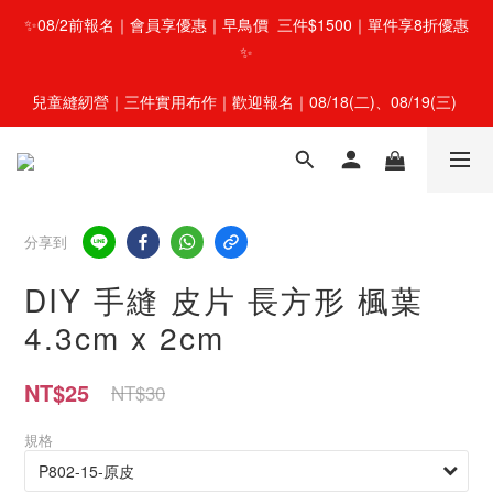
✨08/2前報名｜會員享優惠｜早鳥價  三件$1500｜單件享8折優惠
✨
兒童縫紉營｜三件實用布作｜歡迎報名｜08/18(二)、08/19(三) 
分享到
DIY 手縫 皮片 長方形 楓葉
4.3cm x 2cm
NT$25
NT$30
規格