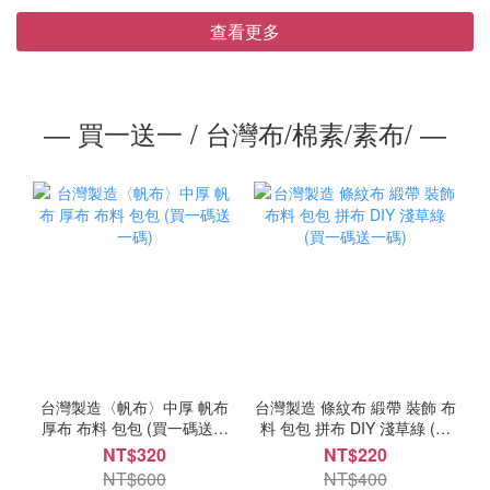
查看更多
― 買一送一 / 台灣布/棉素/素布/ ―
台灣製造〈帆布〉中厚 帆布
台灣製造 條紋布 緞帶 裝飾 布
厚布 布料 包包 (買一碼送一
料 包包 拼布 DIY 淺草綠 (買
碼)
一碼送一碼)
NT$320
NT$220
NT$600
NT$400