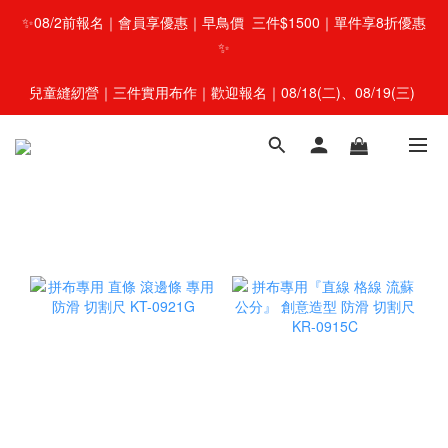
✨08/2前報名｜會員享優惠｜早鳥價  三件$1500｜單件享8折優惠
✨
兒童縫紉營｜三件實用布作｜歡迎報名｜08/18(二)、08/19(三) 