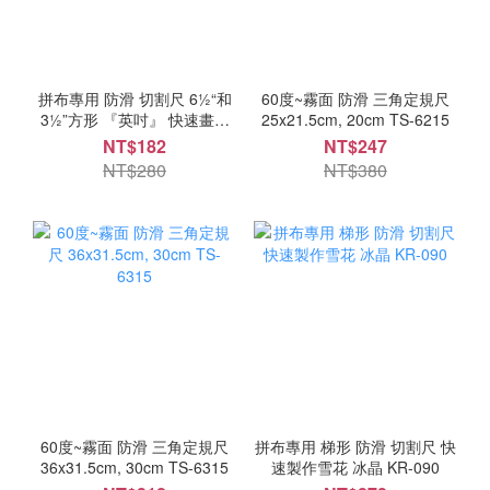
拼布專用 防滑 切割尺 6½“和
60度~霧面 防滑 三角定規尺
3½”方形 『英吋』 快速畫出
25x21.5cm, 20cm TS-6215
方型精準縫份 KR-6565
NT$182
NT$247
NT$280
NT$380
60度~霧面 防滑 三角定規尺
拼布專用 梯形 防滑 切割尺 快
36x31.5cm, 30cm TS-6315
速製作雪花 冰晶 KR-090