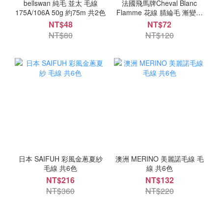
bellswan 純毛 並太 毛線
法國飛馬牌Cheval Blanc
175A/106A 50g 約75m 共2色
Flamme 花線 腈綸毛 漸變色
毛線 共4色
NT$48
NT$72
NT$80
NT$120
日本 SAIFUH 彩風金蔥夏紗
澳洲 MERINO 美麗諾毛線 毛
毛線 共6色
線 共6色
NT$216
NT$132
NT$360
NT$220