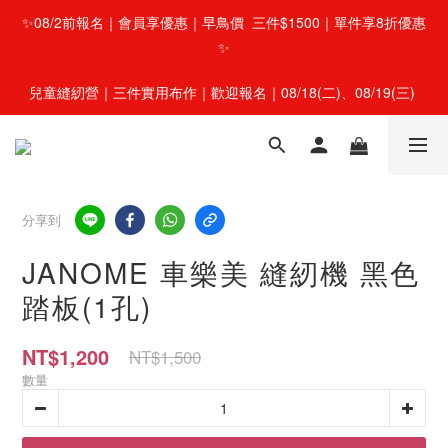
✨08/2前報名｜會員享優惠｜早鳥價  三件$1500｜單件享8折優惠
✨
兒童縫紉營｜三件實用布作｜歡迎報名｜08/18(二)、08/19(三) 
分享到
JANOME 車樂美 縫紉機 黑色
踏板(1孔)
NT$1,200
NT$1,500
數量