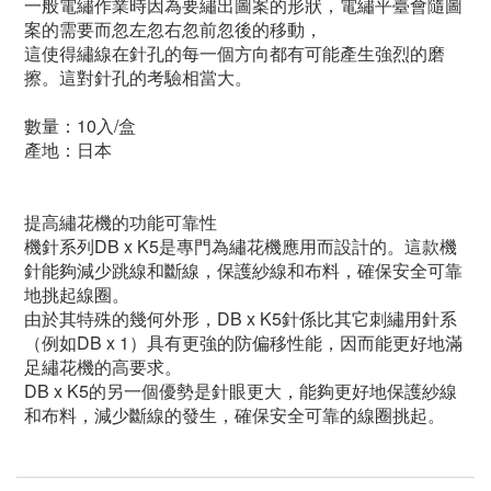
一般電繡作業時因為要繡出圖案的形狀，電繡平臺會隨圖
案的需要而忽左忽右忽前忽後的移動，
這使得繡線在針孔的每一個方向都有可能產生強烈的磨
擦。這對針孔的考驗相當大。
數量：10入/盒
產地
：
日本
提高繡花機的功能可靠性
機針系列DB x K5是專門為繡花機應用而設計的。這款機
針能夠減少跳線和斷線，保護紗線和布料，確保安全可靠
地挑起線圈。
由於其特殊的幾何外形，DB x K5針係比其它刺繡用針系
（例如DB x 1）具有更強的防偏移性能，因而能更好地滿
足繡花機的高要求。
DB x K5的另一個優勢是針眼更大，能夠更好地保護紗線
和布料，減少斷線的發生，確保安全可靠的線圈挑起。