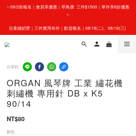
✨08/2前報名｜會員享優惠｜早鳥價  三件$1500｜單件享8折優惠
✨
兒童縫紉營｜三件實用布作｜歡迎報名｜08/18(二)、08/19(三) 
分享到
ORGAN 風琴牌 工業 繡花機
刺繡機 專用針 DB x K5
90/14
NT$80
顏色