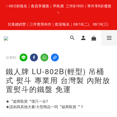
✨08/2前報名｜會員享優惠｜早鳥價  三件$1500｜單件享8折優惠
✨
兒童縫紉營｜三件實用布作｜歡迎報名｜08/18(二)、08/19(三) 
分享到
鐵人牌 LU-802B(輕型) 吊桶
式 熨斗 專業用 台灣製 內附放
置熨斗的鐵盤 免運
★〝超商取貨〞僅只一台!!
★請勿與其他大量/大型商品一同〝超商取貨〞 !!