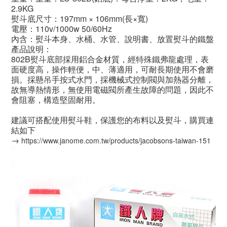
2.9KG
熨斗底尺寸：197mm × 106mm(長×寬)
電壓：110v/1000w 50/60Hz
內含：熨斗本身、水桶、水管、說明書、放置熨斗的鐵盤
產品說明：
802B熨斗底部採用鋁合金材質，經特殊鐵弗龍處理，表
面硬度高，操作輕便，中、薄適用，可耐長期使用不會磨
損。採懸吊手按式水門，採機械式控制閥與加熱器分離，
故無導熱情形，無使用電磁閥所產生故障的問題，因此不
會阻塞，構造堅固耐用。
建議可搭配使用熨斗鞋，保護您的布料以及熨斗，購買連
結如下
→
https://www.janome.com.tw/products/jacobsons-taiwan-151