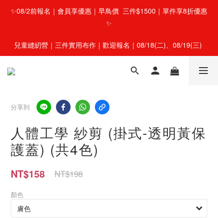
✨08/2前報名｜會員享優惠｜早鳥價  三件$1500｜單件享8折優惠
✨
兒童縫紉營｜三件實用布作｜歡迎報名｜08/18(二)、08/19(三) 
分享到
人體工學 紗剪 (掛式-透明黃保
護蓋) (共4色)
NT$158
NT$198
顏色