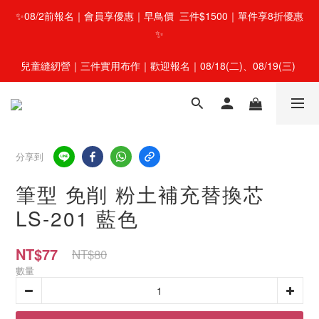
✨08/2前報名｜會員享優惠｜早鳥價  三件$1500｜單件享8折優惠
✨
兒童縫紉營｜三件實用布作｜歡迎報名｜08/18(二)、08/19(三) 
分享到
筆型 免削 粉土補充替換芯
LS-201 藍色
NT$77
NT$80
數量