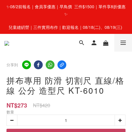
✨08/2前報名｜會員享優惠｜早鳥價  三件$1500｜單件享8折優惠
✨
兒童縫紉營｜三件實用布作｜歡迎報名｜08/18(二)、08/19(三) 
分享到
拼布專用 防滑 切割尺 直線/格
線 公分 造型尺 KT-6010
NT$273
NT$420
數量