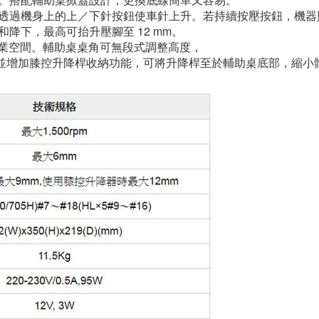
透過機身上的上／下針按鈕使車針上升。若持續按壓按鈕，機器
降下，最高可抬升壓腳至 12 mm。
的寬廣作業空間。輔助桌桌角可無段式調整高度，
控升降桿收納功能，可將升降桿至於輔助桌底部，縮小體