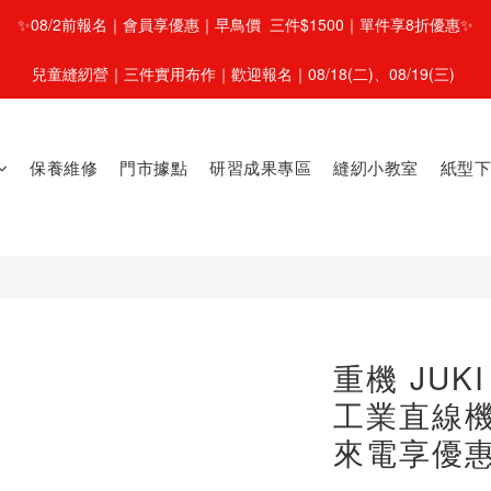
✨08/2前報名｜會員享優惠｜早鳥價  三件$1500｜單件享8折優惠✨
兒童縫紉營｜三件實用布作｜歡迎報名｜08/18(二)、08/19(三) 
保養維修
門市據點
研習成果專區
縫紉小教室
紙型下
重機 JUKI
工業直線機
來電享優