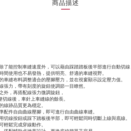
商品描述
除了能控制車縫速度外，可以藉由踩踏踏板後半部進行自動切線
即使長時間使用也不易發熱，提供明亮、舒適的車縫視野。
的車縫布料調整適合的壓腳壓力，並在視窗顯示設定壓力值。
線張力，帶有刻度的旋鈕使調節一目瞭然。
之外，再搭配線張力微調旋鈕，
後，車針上車縫線的餘長。
的線跡品質更為穩定。
準配件自由曲線壓腳，即可進行自由曲線車縫。
用切線按鈕或踩下踏板後半部，即可輕鬆同時切斷上線與底線。
可輕鬆完成穿線動作。
。搭配輔助桌掀蓋設計，更換底線簡單又容易。