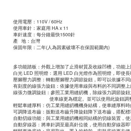
使用電壓：110V / 60Hz
使用車針：家庭用 HA x 11
車針速度：每分鐘最快1500針
產 地：台灣
保固年限：二年(人為因素破壞不在保固範圍內)
多功能踏板：外觀上增加了止滑材質及收線凹槽，功能上
白光 LED 照明燈：選用 LED 白光燈作為照明燈，
壓腳壓力調整：轉動壓腳壓力調節旋鈕，即可以依據不同
有刻度的線張力旋鈕：依據使用車線與布料的不同調整上
線張力微調旋鈕：參照工業用縫紉機，除線張力調節旋鈕
使車線更為穩定。並可以使用此旋鈕調整切線
輕鬆車縫厚料：仿工業用縫紉機機身結構，使車縫厚料時
可調降送布齒：扳動送布齒升降旋鈕降下送布齒，搭配標
自動切線功能：與工業用縫紉機相同結構的切線裝置，使
自動穿線器：將車針調至最高針位後，使用自動穿線器即
輕鬆更換底線：容易取出、置入的梭殼，安裝底線更方便