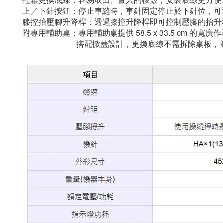
上／下針按鈕：停止車縫時，車針固定停止於下針位，可
膝控抬壓腳升降桿：透過膝控升降桿即可控制壓腳的抬升和
附專用輔助桌：專用輔助桌提供 58.5 x 33.5 cm 
搭配掀蓋設計，更換底線不需拆除桌板，並增加膝