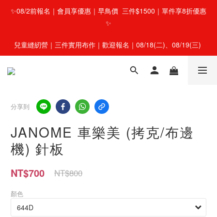
✨08/2前報名｜會員享優惠｜早鳥價  三件$1500｜單件享8折優惠
✨
兒童縫紉營｜三件實用布作｜歡迎報名｜08/18(二)、08/19(三) 
分享到
JANOME 車樂美 (拷克/布邊
機) 針板
NT$700
NT$800
顏色