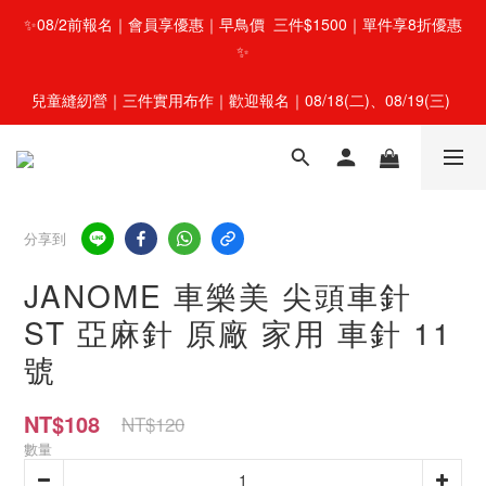
✨08/2前報名｜會員享優惠｜早鳥價  三件$1500｜單件享8折優惠
✨
兒童縫紉營｜三件實用布作｜歡迎報名｜08/18(二)、08/19(三) 
分享到
JANOME 車樂美 尖頭車針
ST 亞麻針 原廠 家用 車針 11
號
NT$108
NT$120
數量