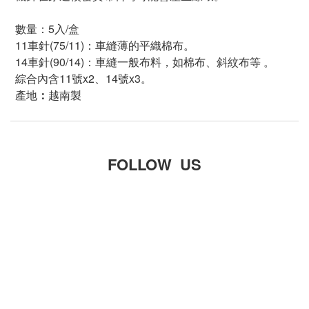
數量
：
5
入/盒
11
車針
(75/11)
：車縫薄的平織棉布。
14
車針
(90/14)
：車縫一般布料，如棉布、斜紋布等 。
綜合內含
11
號x
2
、
14
號x
3
。
產地
：
越南製
FOLLOW US