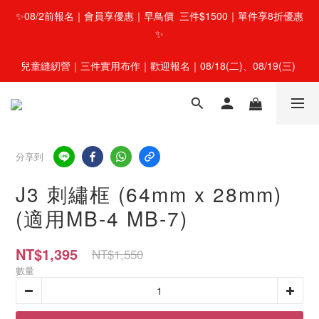
✨08/2前報名｜會員享優惠｜早鳥價  三件$1500｜單件享8折優惠
✨
兒童縫紉營｜三件實用布作｜歡迎報名｜08/18(二)、08/19(三) 
分享到
J3 刺繡框 (64mm x 28mm)
(適用MB-4 MB-7)
NT$1,395
NT$1,550
數量