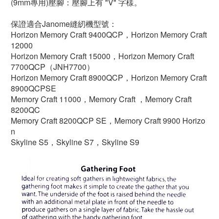
(9mm專用)壓腳：壓腳上有 "V" 字樣。
保證適合Janome縫紉機型號：
Horizo​​n Memory Craft 9400QCP，Horizo​​n Memory Craft
12000
Horizo​​n Memory Craft 15000，Horizo​​n Memory Craft
7700QCP（JNH7700）
Horizo​​n Memory Craft 8900QCP，Horizo​​n Memory Craft
8900QCPSE
Memory Craft 11000，Memory Craft ，Memory Craft
8200QC
Memory Craft 8200QCP SE，Memory Craft 9900 Horizo​​
n
Skyline S5，Skyline S7，Skyline S9