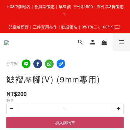
✨08/2前報名｜會員享優惠｜早鳥價  三件$1500｜單件享8折優惠
✨
兒童縫紉營｜三件實用布作｜歡迎報名｜08/18(二)、08/19(三) 
分享到
皺褶壓腳(V) (9mm專用)
NT$200
數量
加入購物車