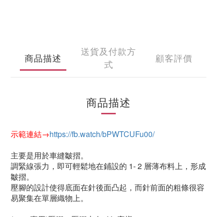
送貨及付款方
商品描述
顧客評價
式
商品描述
示範連結→
https://fb.watch/bPWTCUFu00/
主要是用於車縫皺摺。
調緊線張力，即可輕鬆地在鋪設的 1- 2 層薄布料上，形成
皺摺。
壓腳的設計使得底面在針後面凸起，而針前面的粗條很容
易聚集在單層織物上。