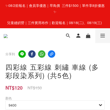
✨08/2前報名｜會員享優惠｜早鳥價  三件$1500｜單件享8折優惠
✨
兒童縫紉營｜三件實用布作｜歡迎報名｜08/18(二)、08/19(三) 
分享到
四彩線 五彩線 刺繡 車線 (多
彩段染系列) (共5色)
NT$120
NT$150
顏色