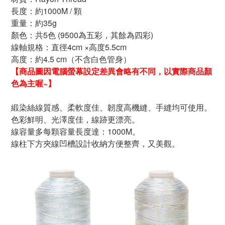
長度：約
1000M
/
顆
重量：約
35g
顏色：共
5
色 (9500為五彩，其餘為四彩)
線軸規格：直徑
4cm
×高度
5.5cm
高度：約
4.5 cm
（不含白色管身）
【
商品
圖因電腦螢幕設定差異會略有不同，以實際商品顏
色為主喔~
】
緞染絲線質感、柔軟度佳、韌度高機縫、手縫均可使用。
色彩鮮明、光澤度佳，線跡更漂亮。
線容量多每顆容量長度達：
1000M。
線柱下方夾線凹槽設計收納方便整齊，又美觀。