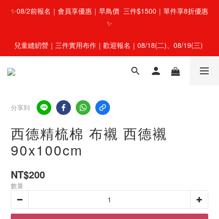
✨08/2前報名｜會員享優惠｜早鳥價  三件$1500｜單件享8折優惠
✨
兒童縫紉營｜三件實用布作｜歡迎報名｜08/18(二)、08/19(三) 
分享到
西德精梳棉 布襯 西德襯
90x100cm
NT$200
數量