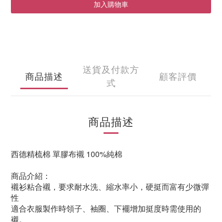
加入購物車
送貨及付款方
商品描述
顧客評價
式
商品描述
西德精梳棉 單膠
布襯
100%純棉
商品介紹：
襯衫粘合襯，要求耐水洗、縮水率小，硬挺而富有少微彈
性
適合衣服製作時領子、袖圈、下襬增加挺度時需使用的
襯。