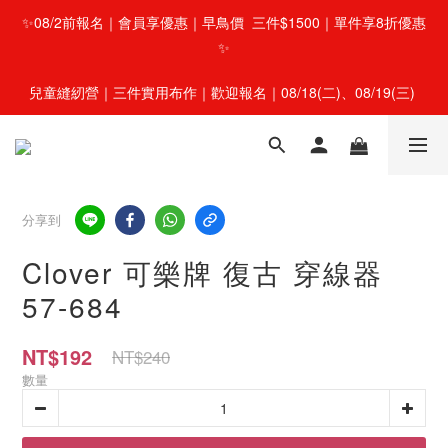
✨08/2前報名｜會員享優惠｜早鳥價  三件$1500｜單件享8折優惠
✨
兒童縫紉營｜三件實用布作｜歡迎報名｜08/18(二)、08/19(三) 
分享到
Clover 可樂牌 復古 穿線器
57-684
NT$192
NT$240
數量