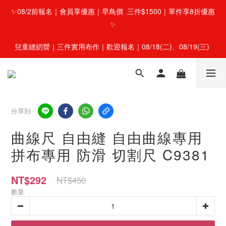
✨08/2前報名｜會員享優惠｜早鳥價  三件$1500｜單件享8折優惠
✨
兒童縫紉營｜三件實用布作｜歡迎報名｜08/18(二)、08/19(三) 
分享到
曲線尺 自由縫 自由曲線專用
拼布專用 防滑 切割尺 C9381
NT$292
NT$450
數量