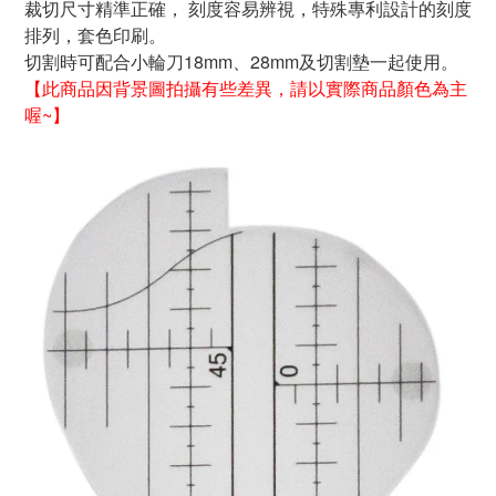
裁切尺寸精準正確， 刻度容易辨視，特殊專利設計的刻度
排列，套色印刷。
切割時可配合小輪刀18mm、28mm及切割墊一起使用。
【
此商品因
背景圖拍攝有些差異，請以實際商品
顏色
為主
喔~
】