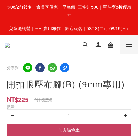
✨08/2前報名｜會員享優惠｜早鳥價  三件$1500｜單件享8折優惠
✨
兒童縫紉營｜三件實用布作｜歡迎報名｜08/18(二)、08/19(三) 
分享到
開扣眼壓布腳(B) (9mm專用)
NT$225
NT$250
數量
加入購物車