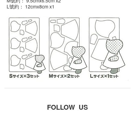
M
號
約
：
9.5cmx6.5cm x2
L
號
約
：
12cmx8cm x1
FOLLOW US