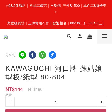
✨08/2前報名｜會員享優惠｜早鳥價  三件$1500｜單件享8折優惠
✨
兒童縫紉營｜三件實用布作｜歡迎報名｜08/18(二)、08/19(三) 
分享到
KAWAGUCHI 河口牌 蘇姑娘
型板/紙型 80-804
NT$144
NT$180
數量