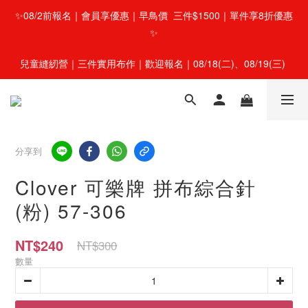
✨08/2前報名｜會員享優惠｜早鳥價  三件$1500｜單件享8折優惠
✨
兒童縫紉營｜三件實用布作｜歡迎報名｜08/18(二)、08/19(三) 
分享到
Clover 可樂牌 拼布綜合針
(粉) 57-306
NT$240
NT$300
數量