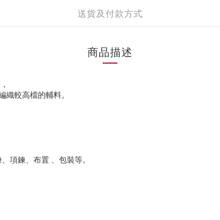
送貨及付款方式
商品描述
便，
編織較高檔的輔料。
鍊
、
項鍊
、
布置
、
包裝
等。