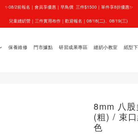
✨08/2前報名｜會員享優惠｜早鳥價  三件$1500｜單件享8折優惠✨
兒童縫紉營｜三件實用布作｜歡迎報名｜08/18(二)、08/19(三) 
保養維修
門市據點
研習成果專區
縫紉小教室
紙型下
8mm 八股
(粗) / 束
色