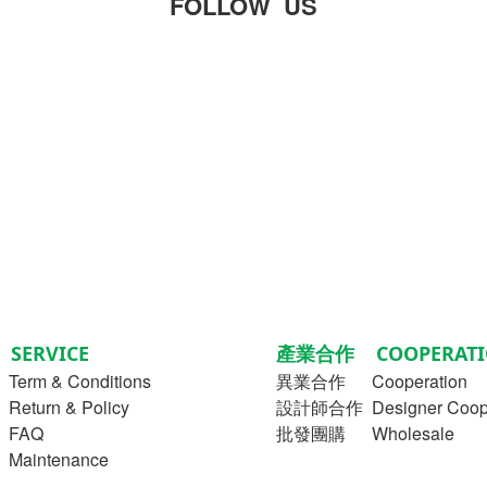
FOLLOW US
SERVICE
產業合作 COOPERATI
Term & Conditions
異業合作
Cooperation
turn & Policy
設計師合作 Designer Coope
FAQ
批發團購 Wholesale
aintenance