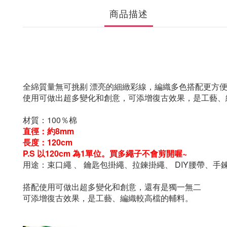
商品描述
全綿質量無可挑剔 漂亮的細緻彩線，編織多色搭配更方
使用可做出超多變化和創意，可添增復古效果，是工藝、
材質：100％棉
直徑：約8mm
長度
：120cm
P.S 以120cm 為1單位。買多繩子不會剪開喔~
用途
：
束口繩 、 鑰匙包掛繩
、
拉鍊掛繩
、
DIY腰帶
、
手
搭配使用可做出超多變化和創意，還有是獨一無二
可添增復古效果，是工藝、編織較高檔的輔料。