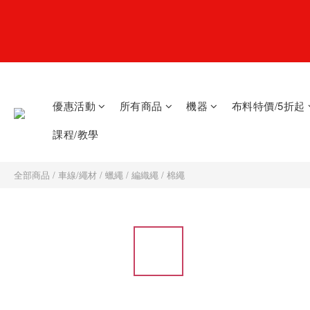
優惠活動
所有商品
機器
布料特價/5折起
課程/教學
全部商品
/
車線/繩材
/
蠟繩 / 編織繩 / 棉繩