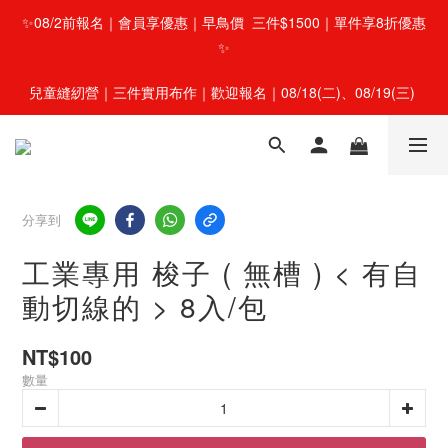
✨08/2前報名｜會員享優惠｜早鳥價  三件$1500｜單件享8折優惠
✨
兒童縫紉營｜三件實用布作｜歡迎報名｜08/18(二)、08/19(三) 
分享到
工業專用 梭子 ( 無槽 ) < 有自
動切線的 > 8入/包
NT$100
數量