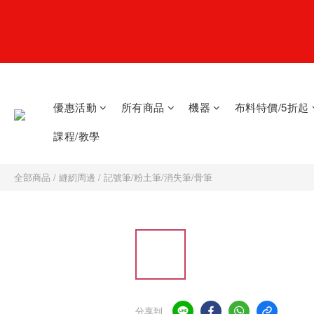
優惠活動
所有商品
機器
布料特價/5折起
課程/教學
全部商品
/
縫紉周邊
/
記號筆/粉土筆/消失筆/骨筆
分享到