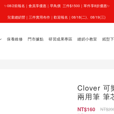
✨08/2前報名｜會員享優惠｜早鳥價  三件$1500｜單件享8折優惠✨
兒童縫紉營｜三件實用布作｜歡迎報名｜08/18(二)、08/19(三) 
保養維修
門市據點
研習成果專區
縫紉小教室
紙型下
Clover 
兩用筆 筆芯
NT$160
NT$20