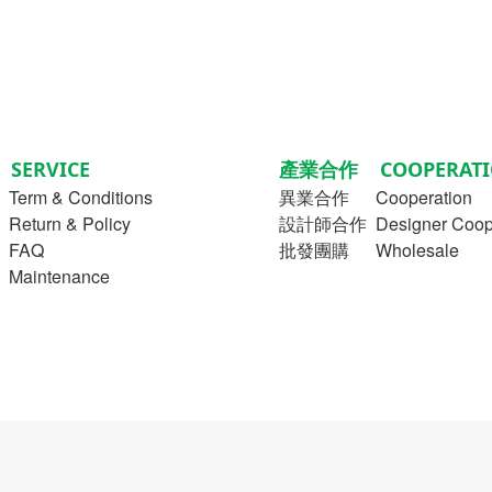
SERVICE
產業合作 COOPERATI
Term & Conditions
異業合作
Cooperation
turn & Policy
設計師合作 Designer Coope
FAQ
批發團購 Wholesale
aintenance