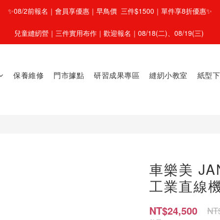
✨08/2前報名｜會員享優惠｜早鳥價  三件$1500｜單件享8折優惠✨
兒童縫紉營｜三件實用布作｜歡迎報名｜08/18(二)、08/19(三) 
保養維修
門市據點
研習成果專區
縫紉小教室
紙型下
車樂美 JAN
工業直線機
NT$24,500
NT