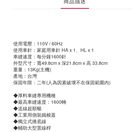
商品描述
使用電壓：110V / 60Hz
使用車針：家庭用車針 HA
x 1、
HL x 1
車縫速度：每分鐘1600針
外型尺寸：寬49.8cm x 深21.8cm x 高 33.8cm
重量：13Kg(主機)
產地：台灣
保固年限：二年(人為因素破壞不在保固範圍內)
◆厚料車縫專用機種
◆最高車縫速度：1600轉
◆送線超順暢
◆工業用側裝鐵梭蓋
◆獨立式捲底線
◆輔助大型置線桿