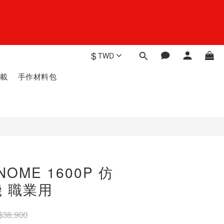
$
TWD
載
手作材料包
OME 1600P 仿
 職業用
$38,900