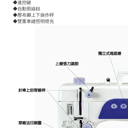
◆速控鍵
◆自動剪線鈕
◆壓布腳上下操作桿
◆雙重車縫照明燈光