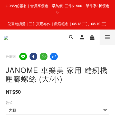
✨08/2前報名｜會員享優惠｜早鳥價  三件$1500｜單件享8折優惠
✨
兒童縫紉營｜三件實用布作｜歡迎報名｜08/18(二)、08/19(三) 
分享到
JANOME 車樂美 家用 縫紉機
壓腳螺絲 (大/小)
NT$50
款式