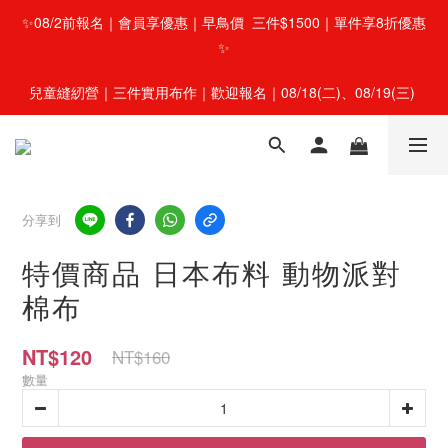
✨08/2前報名｜會員享優惠｜早鳥價  三件$1500｜單件享8折優惠
✨
兒童縫紉營｜三件實用布作｜歡迎報名｜08/18(二)、08/19(三) 
分享到
特價商品 日本布料 動物派對
棉布
NT$120
NT$160
數量