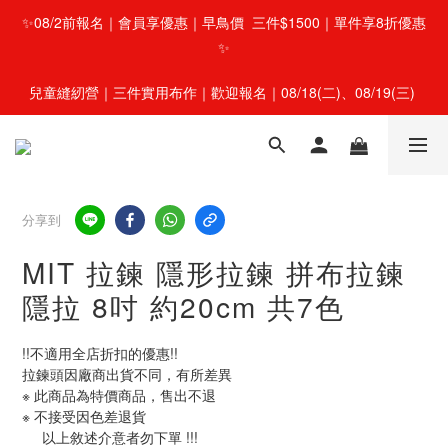
✨08/2前報名｜會員享優惠｜早鳥價  三件$1500｜單件享8折優惠
✨
兒童縫紉營｜三件實用布作｜歡迎報名｜08/18(二)、08/19(三) 
分享到
MIT 拉鍊 隱形拉鍊 拼布拉鍊
隱拉 8吋 約20cm 共7色
!!不適用全店折扣的優惠!!
拉鍊頭因廠商出貨不同，有所差異
※ 此商品為特價商品，售出不退
※ 不接受因色差退貨
     以上敘述介意者勿下單 !!!