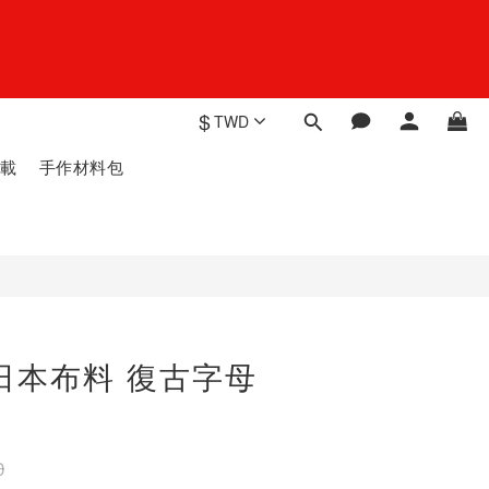
$
TWD
載
手作材料包
日本布料 復古字母
0