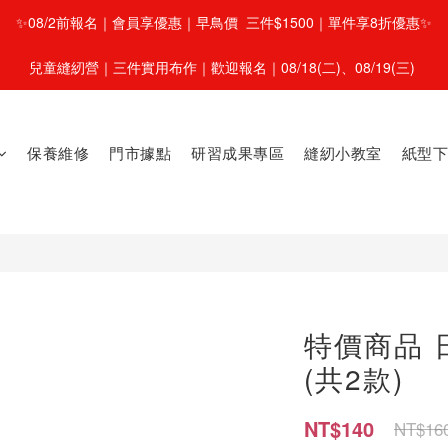
✨08/2前報名｜會員享優惠｜早鳥價  三件$1500｜單件享8折優惠✨
兒童縫紉營｜三件實用布作｜歡迎報名｜08/18(二)、08/19(三) 
保養維修
門市據點
研習成果專區
縫紉小教室
紙型下
特價商品 
(共2款)
NT$140
NT$16