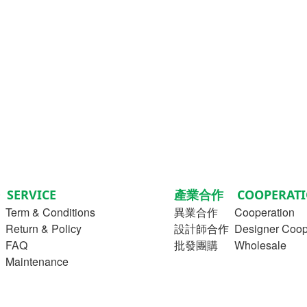
SERVICE
產業合作 COOPERATI
Term & Conditions
異業合作
Cooperation
turn & Policy
設計師合作 Designer Coope
FAQ
批發團購 Wholesale
aintenance