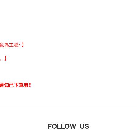
色為主喔~】
。】
通知
已下單者!!
FOLLOW US