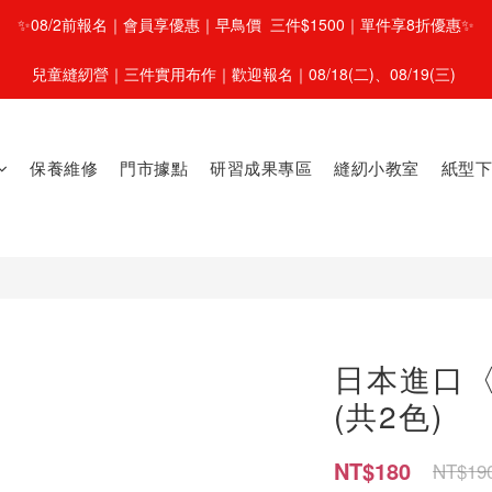
✨08/2前報名｜會員享優惠｜早鳥價  三件$1500｜單件享8折優惠✨
兒童縫紉營｜三件實用布作｜歡迎報名｜08/18(二)、08/19(三) 
保養維修
門市據點
研習成果專區
縫紉小教室
紙型下
日本進口
(共2色)
NT$180
NT$19