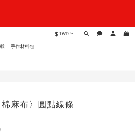
$
TWD
載
手作材料包
〈棉麻布〉圓點線條
0