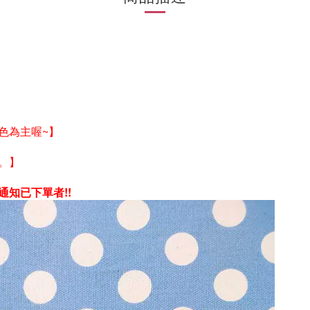
色為主喔~】
。】
通知
已下單者!!