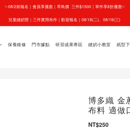
✨08/2前報名｜會員享優惠｜早鳥價  三件$1500｜單件享8折優惠✨
兒童縫紉營｜三件實用布作｜歡迎報名｜08/18(二)、08/19(三) 
保養維修
門市據點
研習成果專區
縫紉小教室
紙型下
博多織 金
布料 適做
NT$250