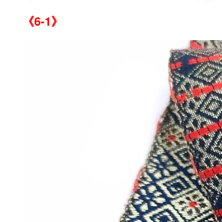
《6-1》