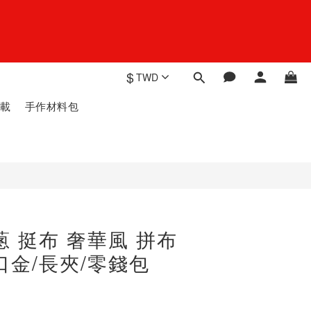
$
TWD
載
手作材料包
蔥 挺布 奢華風 拼布
口金/長夾/零錢包